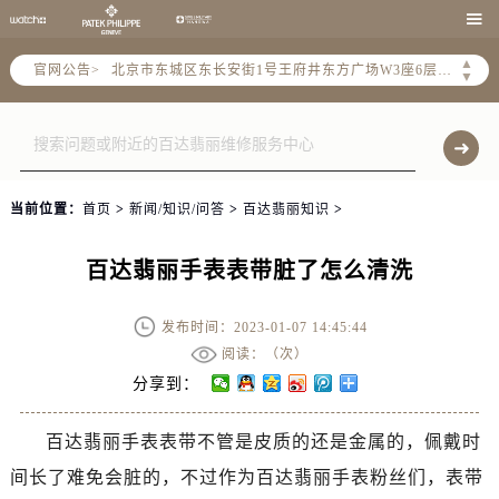
北京市朝阳区建国门外大街甲6号华熙国际中心写字楼D座11层1102室（需提前预约）

北京市朝阳区建国门外大街甲6号华熙国际中心D座11层1102室售后服务中心（需提前预约）
▲
官网公告>
北京市东城区东长安街1号王府井东方广场W3座6层602室售后服务中心（需提前预约）
▼
节假日正常营业！
当前位置：
首页
>
新闻/知识/问答
>
百达翡丽知识
>
百达翡丽手表表带脏了怎么清洗
发布时间：2023-01-07 14:45:44
阅读：（
次）
分享到：
百达翡丽手表表带不管是皮质的还是金属的，佩戴时
间长了难免会脏的，不过作为百达翡丽手表粉丝们，表带