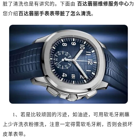
脏了清洗也是有讲究的。下面由
百达翡丽维修服务中心
为
您介绍
百达翡丽手表表带脏了怎么清洗
。
1、若是比较顽固的污迹，如油迹，可用软毛牙刷蘸
上少许洗衣粉擦洗，注意一定得需软毛牙刷，否则会损坏
皮革表带。