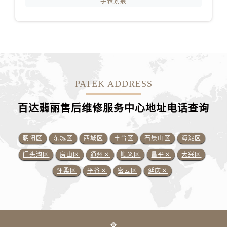
手表划痕
PATEK ADDRESS
百达翡丽售后维修服务中心地址电话查询
朝阳区
东城区
西城区
丰台区
石景山区
海淀区
门头沟区
房山区
通州区
顺义区
昌平区
大兴区
怀柔区
平谷区
密云区
延庆区