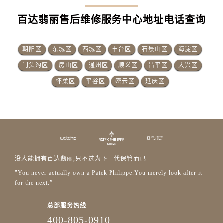
百达翡丽售后维修服务中心地址电话查询
朝阳区
东城区
西城区
丰台区
石景山区
海淀区
门头沟区
房山区
通州区
顺义区
昌平区
大兴区
怀柔区
平谷区
密云区
延庆区
没人能拥有百达翡丽,只不过为下一代保管而已
"You never actually own a Patek Philippe.You merely look after it
for the next.”
总部服务热线
400-805-0910