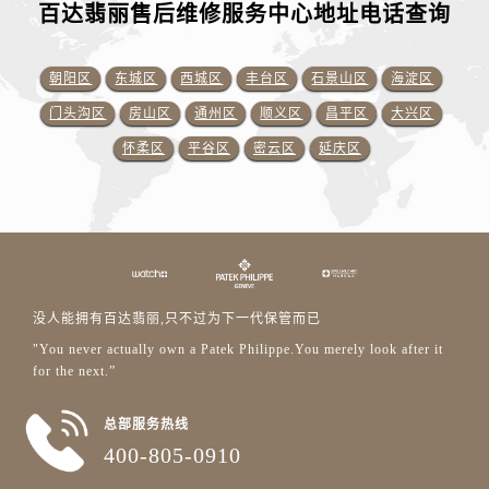
百达翡丽售后维修服务中心地址电话查询
朝阳区
东城区
西城区
丰台区
石景山区
海淀区
门头沟区
房山区
通州区
顺义区
昌平区
大兴区
怀柔区
平谷区
密云区
延庆区
没人能拥有百达翡丽,只不过为下一代保管而已
"You never actually own a Patek Philippe.You merely look after it
for the next.”
总部服务热线
400-805-0910