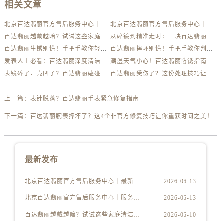
相关文章
北京百达翡丽官方售后服务中心｜最新电话及地址权威信息公示（2026年6月最新）
北京百达翡丽官方售后服务中心｜服务热线及办公地址权威信息公示（2026年6月最新）
百达翡丽越戴越暗？试试这些家庭清洁妙招
从碎镜到精准走时：一块百达翡丽的重生之路
百达翡丽生锈别慌！手把手教你轻松应对
百达翡丽摔坏别慌！手把手教你判断损伤程度
爱表人士必看：百达翡丽深度清洁与日常养护全解析
潮湿天气小心！百达翡丽防锈指南助你安心佩戴
表镜碎了、壳凹了？百达翡丽磕碰急救指南来了
百达翡丽受伤了？这份处理技巧让你省下大几千
上一篇：
表针脱落？百达翡丽手表紧急修复指南
下一篇：
百达翡丽腕表摔坏了？这4个非官方修复技巧让你重获时间之美！
最新发布
北京百达翡丽官方售后服务中心｜最新电话及地址权威信息公示（2026年6月最新）
2026-06-13
北京百达翡丽官方售后服务中心｜服务热线及办公地址权威信息公示（2026年6月最新）
2026-06-13
百达翡丽越戴越暗？试试这些家庭清洁妙招
2026-06-10