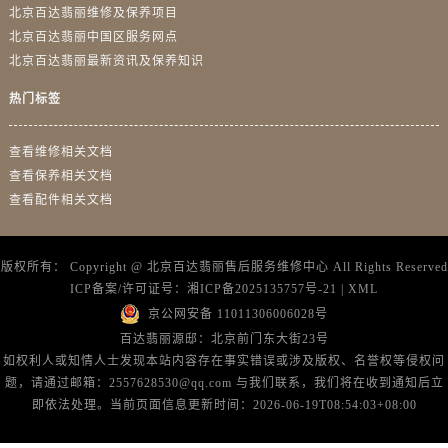
北京百达翡丽维修及保养项目
北京百达翡丽中国区服务网点
北京百达翡丽最新资讯及保养知识
热门标签
查看维修相关文档
查看保养相关文档
查看配件相关文档
版权所有：
Copyright @
北京百达翡丽售后服务维修中心
All Rights Reserved
ICP备案/许可证号：
湘ICP备2025135757号-21
|
XML
京公网安备 11011306006028号
百达翡丽源邸：北京前门东大街23号
如权利人或知情人士发现本站内容存在事实错误或涉及版权、名誉权等侵权问
题，请通过邮箱：2557628530@qq.com 与我们联系，我们将在收到通知后立
即依法处理。当前页面信息更新时间：2026-06-19T08:54:03+08:00