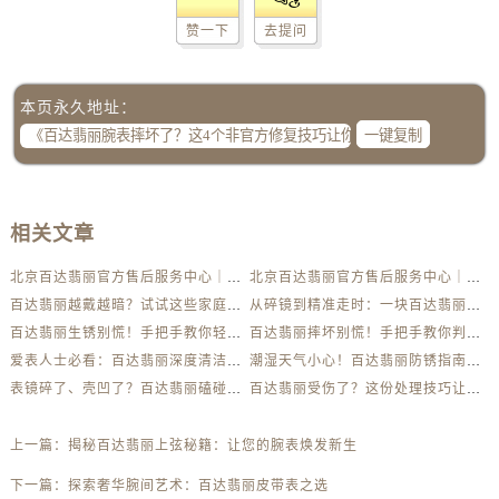
赞一下
去提问
本页永久地址：
一键复制
相关文章
北京百达翡丽官方售后服务中心｜最新电话及地址权威信息公示（2026年6月最新）
北京百达翡丽官方售后服务中心｜服务热线及办公地址权威信息公示（2026年6月最新）
百达翡丽越戴越暗？试试这些家庭清洁妙招
从碎镜到精准走时：一块百达翡丽的重生之路
百达翡丽生锈别慌！手把手教你轻松应对
百达翡丽摔坏别慌！手把手教你判断损伤程度
爱表人士必看：百达翡丽深度清洁与日常养护全解析
潮湿天气小心！百达翡丽防锈指南助你安心佩戴
表镜碎了、壳凹了？百达翡丽磕碰急救指南来了
百达翡丽受伤了？这份处理技巧让你省下大几千
上一篇：
揭秘百达翡丽上弦秘籍：让您的腕表焕发新生
下一篇：
探索奢华腕间艺术：百达翡丽皮带表之选