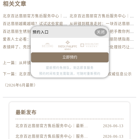
相关文章
北京百达翡丽官方售后服务中心｜最新电话及地址权威信息公示（2026年6月最新）
北京百达翡丽官方售后服务中心｜服务热线及办公地址权威信息公示（2026年6月最新）
百达翡丽越戴越暗？试试这些家庭清洁妙招
从碎镜到精准走时：一块百达翡丽的重生之路
百达翡丽生锈别慌！手把手教你轻松应对
百达翡丽摔坏别慌！手把手教你判断损伤程度
预约入口
关闭
爱表人士必看：百达翡丽深度清洁与日常养护全解析
潮湿天气小心！百达翡丽防锈指南助你安心佩戴
表镜碎了、壳凹了？百达翡丽磕碰急救指南来了
百达翡丽受伤了？这份处理技巧让你省下大几千
立即预约
上一篇：
从碎镜到精准走时：一块百达翡丽的重生之路
提前预约免排队，到店即享服务
下一篇：
北京百达翡丽官方售后服务中心｜最新电话及地址权威信息公示
预约时间有变无需取消，可随时重新预约
（2026年6月最新）
最新发布
北京百达翡丽官方售后服务中心｜最新电话及地址权威信息公示（2026年6月最新）
2026-06-13
北京百达翡丽官方售后服务中心｜服务热线及办公地址权威信息公示（2026年6月最新）
2026-06-13