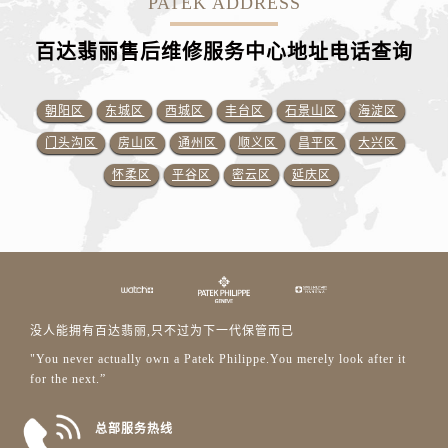
PATEK ADDRESS
百达翡丽售后维修服务中心地址电话查询
朝阳区
东城区
西城区
丰台区
石景山区
海淀区
门头沟区
房山区
通州区
顺义区
昌平区
大兴区
怀柔区
平谷区
密云区
延庆区
没人能拥有百达翡丽,只不过为下一代保管而已
"You never actually own a Patek Philippe.You merely look after it
for the next.”
总部服务热线