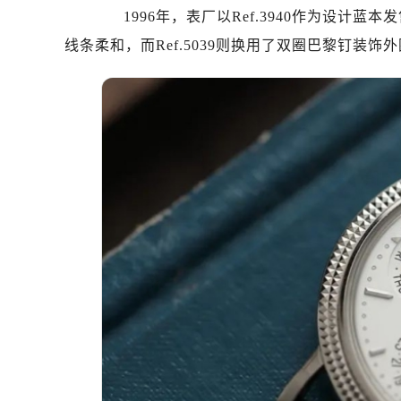
1996年，表厂以Ref.3940作为设计蓝本发售
线条柔和，而Ref.5039则换用了双圈巴黎钉装饰