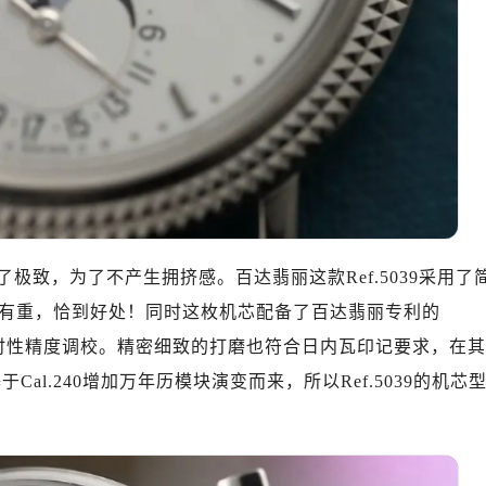
，为了不产生拥挤感。百达翡丽这款Ref.5039采用了
有重，恰到好处！同时这枚机芯配备了百达翡丽专利的
＋等时性精度调校。精密细致的打磨也符合日内瓦印记要求，在其
al.240增加万年历模块演变而来，所以Ref.5039的机芯