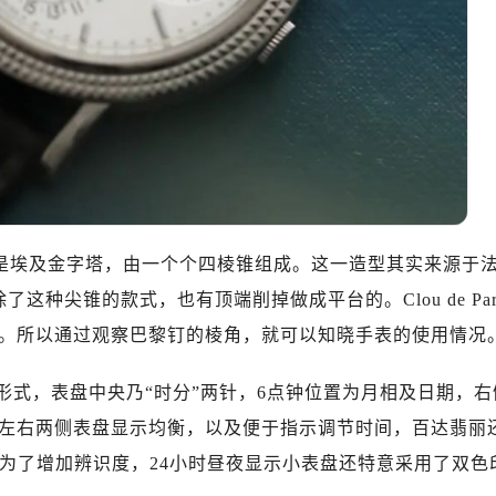
去更像是埃及金字塔，由一个个四棱锥组成。这一造型其实来源于
除了这种尖锥的款式，也有顶端削掉做成平台的。Clou de Par
。所以通过观察巴黎钉的棱角，就可以知晓手表的使用情况
局形式，表盘中央乃“时分”两针，6点钟位置为月相及日期，右
左右两侧表盘显示均衡，以及便于指示调节时间，百达翡丽
时为了增加辨识度，24小时昼夜显示小表盘还特意采用了双色