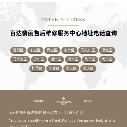
PATEK ADDRESS
百达翡丽售后维修服务中心地址电话查询
朝阳区
东城区
西城区
丰台区
石景山区
海淀区
门头沟区
房山区
通州区
顺义区
昌平区
大兴区
怀柔区
平谷区
密云区
延庆区
没人能拥有百达翡丽,只不过为下一代保管而已
"You never actually own a Patek Philippe.You merely look after it
for the next.”