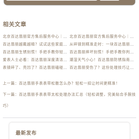
相关文章
北京百达翡丽官方售后服务中心｜最新电话及地址权威信息公示（2026年6月最新）
北京百达翡丽官方售后服务中心｜服务热线及办公地址权威信息公示（2026年6月最新）
百达翡丽越戴越暗？试试这些家庭清洁妙招
从碎镜到精准走时：一块百达翡丽的重生之路
百达翡丽生锈别慌！手把手教你轻松应对
百达翡丽摔坏别慌！手把手教你判断损伤程度
爱表人士必看：百达翡丽深度清洁与日常养护全解析
潮湿天气小心！百达翡丽防锈指南助你安心佩戴
表镜碎了、壳凹了？百达翡丽磕碰急救指南来了
百达翡丽受伤了？这份处理技巧让你省下大几千
上一篇：
百达翡丽手表表带松散怎么办？轻松一招让时间更精准！
下一篇：
百达翡丽手表表带太松处理办法汇总（轻松调整，完美贴合手腕技
巧）
最新发布