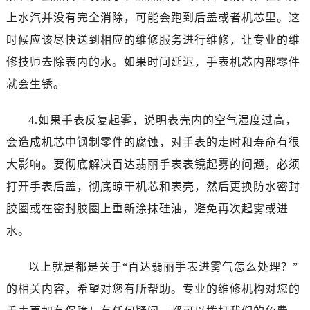
上水汽并没有完全消除，可能会跑到后盖或者机芯里。这
时候应该尽快送到相应的维修服务进行维修，让专业的维
修技师去除表内的水。如果时间延迟，手表机芯内部零件
就会生锈。
4.如果手表反复起雾，说明表壳内的空气湿度过高，
会造成机芯中钢制零件的腐蚀，对手表的走时和寿命有很
大影响。要彻底解决百达翡丽手表表镜起雾的问题，必须
打开手表后盖，彻底晾干机芯和表壳，然后更换防水密封
胶圈或在密封胶圈上重新涂抹硅油，避免再次起雾或进
水。
以上就是都是关于“百达翡丽手表进雾气怎么处理？”
的相关内容，希望对您有所帮助。专业的维修机构对您的