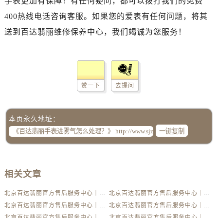
手表更加有保障！有任何疑问，都可以拨打我们的免费
400热线电话咨询客服。如果您的爱表有任何问题，将其
送到百达翡丽维修保养中心，我们竭诚为您服务！
赞一下
去提问
本页永久地址：
一键复制
相关文章
北京百达翡丽官方售后服务中心｜服务电话及完整官方地址权威信息公示（2026年7月最新）
北京百达翡丽官方售后服务中心｜最新官方热线和24小时维修地址权威信息公示（2026年7月最新）
北京百达翡丽官方售后服务中心｜详细地址和官方售后电话权威信息公示（2026年7月最新）
北京百达翡丽官方售后服务中心｜全新官方地址及客服热线权威信息公示（2026年7月最新）
北京百达翡丽官方售后服务中心｜维修地址与官方客服热线权威信息公示（2026年7月最新）
北京百达翡丽官方售后服务中心｜官方热线及门店地址权威信息公示（2026年7月最新）