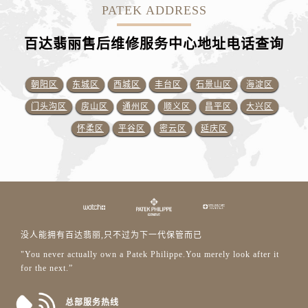
PATEK ADDRESS
百达翡丽售后维修服务中心地址电话查询
朝阳区
东城区
西城区
丰台区
石景山区
海淀区
门头沟区
房山区
通州区
顺义区
昌平区
大兴区
怀柔区
平谷区
密云区
延庆区
没人能拥有百达翡丽,只不过为下一代保管而已
"You never actually own a Patek Philippe.You merely look after it
for the next.”
总部服务热线