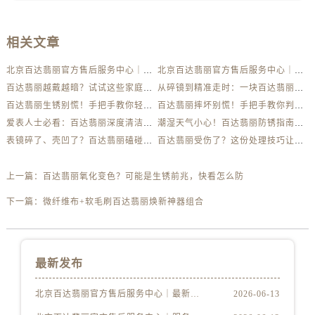
相关文章
北京百达翡丽官方售后服务中心｜最新电话及地址权威信息公示（2026年6月最新）
北京百达翡丽官方售后服务中心｜服务热线及办公地址权威信息公示（2026年6月最新）
百达翡丽越戴越暗？试试这些家庭清洁妙招
从碎镜到精准走时：一块百达翡丽的重生之路
百达翡丽生锈别慌！手把手教你轻松应对
百达翡丽摔坏别慌！手把手教你判断损伤程度
爱表人士必看：百达翡丽深度清洁与日常养护全解析
潮湿天气小心！百达翡丽防锈指南助你安心佩戴
表镜碎了、壳凹了？百达翡丽磕碰急救指南来了
百达翡丽受伤了？这份处理技巧让你省下大几千
上一篇：
百达翡丽氧化变色？可能是生锈前兆，快看怎么防
下一篇：
微纤维布+软毛刷百达翡丽焕新神器组合
最新发布
北京百达翡丽官方售后服务中心｜最新电话及地址权威信息公示（2026年6月最新）
2026-06-13