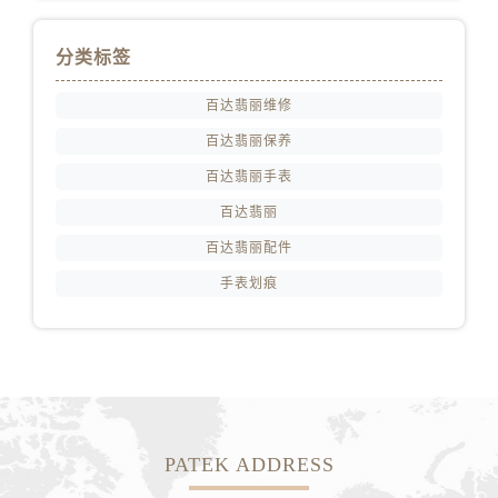
分类标签
百达翡丽维修
百达翡丽保养
百达翡丽手表
百达翡丽
百达翡丽配件
手表划痕
PATEK ADDRESS