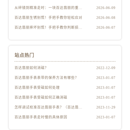
从碎镜到精准走时：一块百达翡丽的重生之路
2026-06-09
百达翡丽生锈别慌！手把手教你轻松应对
2026-06-08
百达翡丽摔坏别慌！手把手教你判断损伤程度
2026-06-07
站点热门
百达翡丽如何消磁？
2022-12-09
百达翡丽手表表带的保养方法有哪些？
2023-01-07
百达翡丽手表受磁如何处理
2023-01-07
百达翡丽手表受磁如何正确消磁
2023-01-07
怎样调试校准百达翡丽手表？（百达翡丽手表的调试校准方法）
2023-11-29
百达翡丽手表走时慢的具体原因
2023-01-07