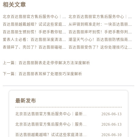
相关文章
北京百达翡丽官方售后服务中心｜最新电话及地址权威信息公示（2026年6月最新）
北京百达翡丽官方售后服务中心｜服务热线及办公地址权威信息公示（2026年6月最新）
百达翡丽越戴越暗？试试这些家庭清洁妙招
从碎镜到精准走时：一块百达翡丽的重生之路
百达翡丽生锈别慌！手把手教你轻松应对
百达翡丽摔坏别慌！手把手教你判断损伤程度
爱表人士必看：百达翡丽深度清洁与日常养护全解析
潮湿天气小心！百达翡丽防锈指南助你安心佩戴
表镜碎了、壳凹了？百达翡丽磕碰急救指南来了
百达翡丽受伤了？这份处理技巧让你省下大几千
上一篇：
百达翡丽腕表走走停停解决方法深度解析
下一篇：
百达翡丽表耳掉了处理技巧深度解析
最新发布
北京百达翡丽官方售后服务中心｜最新电话及地址权威信息公示（2026年6月最新）
2026-06-13
北京百达翡丽官方售后服务中心｜服务热线及办公地址权威信息公示（2026年6月最新）
2026-06-13
百达翡丽越戴越暗？试试这些家庭清洁妙招
2026-06-10