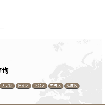
查询
大兴区
怀柔区
平谷区
密云区
延庆区