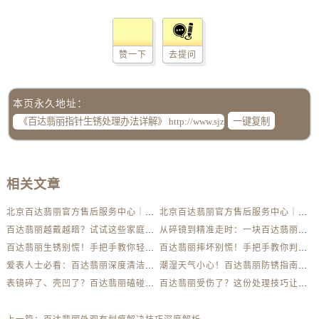
赞一下
去提问
本页永久地址：
一键复制
相关文章
北京百达翡丽官方售后服务中心｜最新电话及地址权威信息公示（2026年6月最新）
北京百达翡丽官方售后服务中心｜服务热线及办公地址权威信息公示（2026年6月最新）
百达翡丽越戴越暗？试试这些家庭清洁妙招
从碎镜到精准走时：一块百达翡丽的重生之路
百达翡丽生锈别慌！手把手教你轻松应对
百达翡丽摔坏别慌！手把手教你判断损伤程度
爱表人士必看：百达翡丽深度清洁与日常养护全解析
潮湿天气小心！百达翡丽防锈指南助你安心佩戴
表镜碎了、壳凹了？百达翡丽磕碰急救指南来了
百达翡丽受伤了？这份处理技巧让你省下大几千