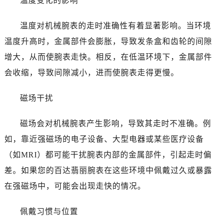
温度变化的影响
温度对机械腕表的走时准确性有着显著影响。当环境
温度升高时，金属部件会膨胀，导致发条盒和齿轮的间隙
增大，从而使腕表走快。相反，在低温环境下，金属部件
会收缩，导致间隙减小，进而使腕表走得更慢。
磁场干扰
磁场会对机械腕表产生影响，导致其走时不准确。例
如，靠近强磁场的电子设备、大型电器或某些医疗设备
（如MRI）都可能干扰腕表内部的金属部件，引起走时偏
差。如果您的百达翡丽腕表在这些环境中佩戴过久或暴露
在强磁场中，可能会出现走快的情况。
佩戴习惯与位置