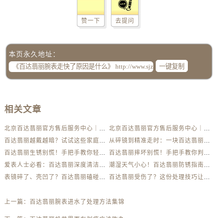
赞一下
去提问
本页永久地址：
一键复制
相关文章
北京百达翡丽官方售后服务中心｜最新电话及地址权威信息公示（2026年6月最新）
北京百达翡丽官方售后服务中心｜服务热线及办公地址权威信息公示（2026年6月最新）
百达翡丽越戴越暗？试试这些家庭清洁妙招
从碎镜到精准走时：一块百达翡丽的重生之路
百达翡丽生锈别慌！手把手教你轻松应对
百达翡丽摔坏别慌！手把手教你判断损伤程度
爱表人士必看：百达翡丽深度清洁与日常养护全解析
潮湿天气小心！百达翡丽防锈指南助你安心佩戴
表镜碎了、壳凹了？百达翡丽磕碰急救指南来了
百达翡丽受伤了？这份处理技巧让你省下大几千
上一篇：
百达翡丽腕表进水了处理方法集锦