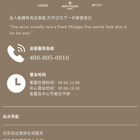
没人能拥有百达翡丽,只不过为下一代保管而已
"You never actually own a Patek Philippe.You merely look after it
for the next.”
总部服务热线
400-805-0910
营业时间
客服在线时间：08:00-22:00
中心营业时间：09:00-19:30
客服及中心节假日不休
站点导航
北京百达翡丽在线服务