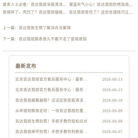
爱表人士必看：百达翡丽深度清洁与日常养护全解析
潮湿天气小心！百达翡丽防锈指南助你安心佩戴
表镜碎了、壳凹了？百达翡丽磕碰急救指南来了
百达翡丽受伤了？这份处理技巧让你省下大几千
上一篇：
百达翡丽生锈了解决办法集锦
下一篇：
百达翡丽腕表很久不戴不走了是啥原因
最新发布
北京百达翡丽官方售后服务中心｜最新电话及地址权威信息公示（2026年6月最新）
2026-06-13
北京百达翡丽官方售后服务中心｜服务热线及办公地址权威信息公示（2026年6月最新）
2026-06-13
百达翡丽越戴越暗？试试这些家庭清洁妙招
2026-06-10
从碎镜到精准走时：一块百达翡丽的重生之路
2026-06-09
百达翡丽生锈别慌！手把手教你轻松应对
2026-06-08
百达翡丽摔坏别慌！手把手教你判断损伤程度
2026-06-07