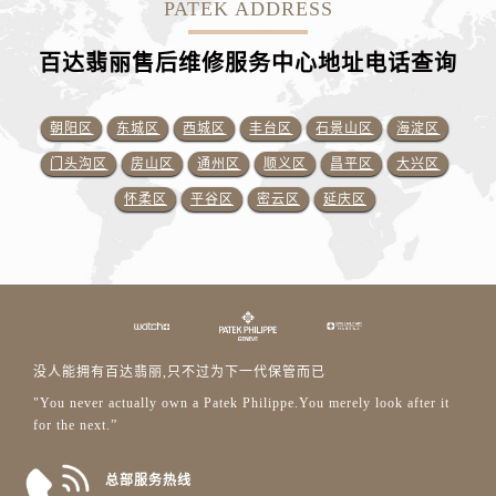
PATEK ADDRESS
百达翡丽售后维修服务中心地址电话查询
朝阳区
东城区
西城区
丰台区
石景山区
海淀区
门头沟区
房山区
通州区
顺义区
昌平区
大兴区
怀柔区
平谷区
密云区
延庆区
没人能拥有百达翡丽,只不过为下一代保管而已
"You never actually own a Patek Philippe.You merely look after it
for the next.”
总部服务热线