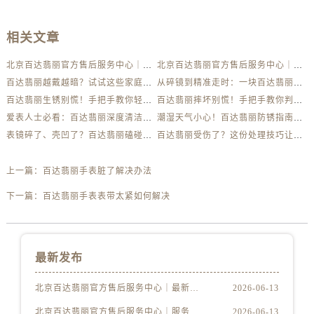
相关文章
北京百达翡丽官方售后服务中心｜最新电话及地址权威信息公示（2026年6月最新）
北京百达翡丽官方售后服务中心｜服务热线及办公地址权威信息公示（2026年6月最新）
百达翡丽越戴越暗？试试这些家庭清洁妙招
从碎镜到精准走时：一块百达翡丽的重生之路
百达翡丽生锈别慌！手把手教你轻松应对
百达翡丽摔坏别慌！手把手教你判断损伤程度
爱表人士必看：百达翡丽深度清洁与日常养护全解析
潮湿天气小心！百达翡丽防锈指南助你安心佩戴
表镜碎了、壳凹了？百达翡丽磕碰急救指南来了
百达翡丽受伤了？这份处理技巧让你省下大几千
上一篇：
百达翡丽手表脏了解决办法
下一篇：
百达翡丽手表表带太紧如何解决
最新发布
北京百达翡丽官方售后服务中心｜最新电话及地址权威信息公示（2026年6月最新）
2026-06-13
北京百达翡丽官方售后服务中心｜服务热线及办公地址权威信息公示（2026年6月最新）
2026-06-13