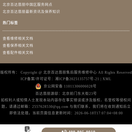
北京百达翡丽中国区服务网点
北京百达翡丽最新资讯及保养知识
热门标签
查看维修相关文档
查看保养相关文档
查看配件相关文档
版权所有：
Copyright @
北京百达翡丽售后服务维修中心
All Rights Reserved
ICP备案/许可证号：
湘ICP备2025135757号-21
|
XML
京公网安备 11011306006028号
百达翡丽源邸：北京前门东大街23号
如权利人或知情人士发现本站内容存在事实错误或涉及版权、名誉权等侵权问
题，请通过邮箱：2557628530@qq.com 与我们联系，我们将在收到通知后立
即依法处理。当前页面信息更新时间：2026-06-18T17:07:04+08:00
