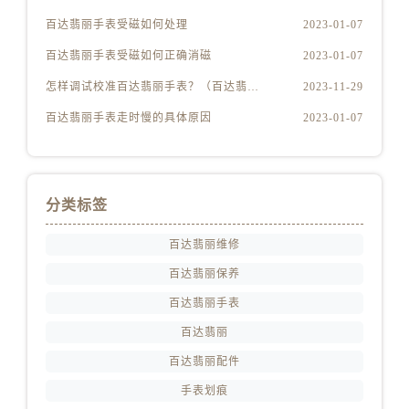
百达翡丽手表受磁如何处理
2023-01-07
百达翡丽手表受磁如何正确消磁
2023-01-07
怎样调试校准百达翡丽手表？（百达翡丽手表的调试校准方法）
2023-11-29
百达翡丽手表走时慢的具体原因
2023-01-07
分类标签
百达翡丽维修
百达翡丽保养
百达翡丽手表
百达翡丽
百达翡丽配件
手表划痕