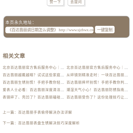
赞一下
去提问
本页永久地址：
一键复制
相关文章
北京百达翡丽官方售后服务中心｜最新电话及地址权威信息公示（2026年6月最新）
北京百达翡丽官方售后服务中心｜服务热线及办公地址权威信息公示（2026年6月最新）
百达翡丽越戴越暗？试试这些家庭清洁妙招
从碎镜到精准走时：一块百达翡丽的重生之路
百达翡丽生锈别慌！手把手教你轻松应对
百达翡丽摔坏别慌！手把手教你判断损伤程度
爱表人士必看：百达翡丽深度清洁与日常养护全解析
潮湿天气小心！百达翡丽防锈指南助你安心佩戴
表镜碎了、壳凹了？百达翡丽磕碰急救指南来了
百达翡丽受伤了？这份处理技巧让你省下大几千
上一篇：
百达翡丽手表偷停解决办法详解
下一篇：
百达翡丽表盘生锈解决技巧深度解析