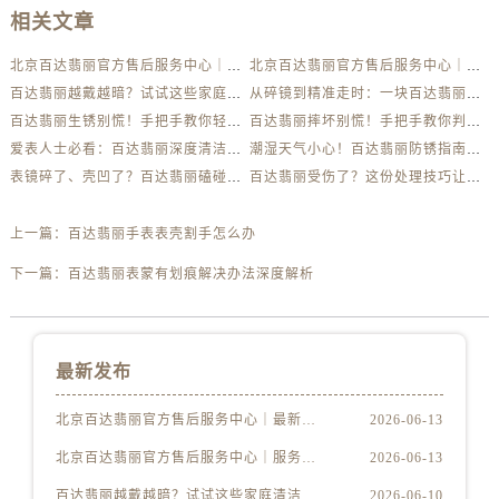
相关文章
北京百达翡丽官方售后服务中心｜最新电话及地址权威信息公示（2026年6月最新）
北京百达翡丽官方售后服务中心｜服务热线及办公地址权威信息公示（2026年6月最新）
百达翡丽越戴越暗？试试这些家庭清洁妙招
从碎镜到精准走时：一块百达翡丽的重生之路
百达翡丽生锈别慌！手把手教你轻松应对
百达翡丽摔坏别慌！手把手教你判断损伤程度
爱表人士必看：百达翡丽深度清洁与日常养护全解析
潮湿天气小心！百达翡丽防锈指南助你安心佩戴
表镜碎了、壳凹了？百达翡丽磕碰急救指南来了
百达翡丽受伤了？这份处理技巧让你省下大几千
上一篇：
百达翡丽手表表壳割手怎么办
下一篇：
百达翡丽表蒙有划痕解决办法深度解析
最新发布
北京百达翡丽官方售后服务中心｜最新电话及地址权威信息公示（2026年6月最新）
2026-06-13
北京百达翡丽官方售后服务中心｜服务热线及办公地址权威信息公示（2026年6月最新）
2026-06-13
百达翡丽越戴越暗？试试这些家庭清洁妙招
2026-06-10