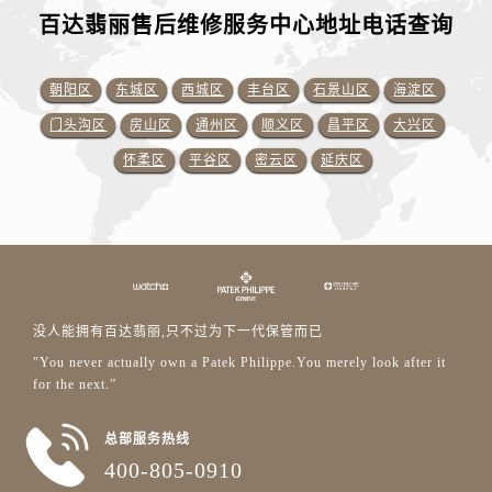
百达翡丽售后维修服务中心地址电话查询
朝阳区
东城区
西城区
丰台区
石景山区
海淀区
门头沟区
房山区
通州区
顺义区
昌平区
大兴区
怀柔区
平谷区
密云区
延庆区
没人能拥有百达翡丽,只不过为下一代保管而已
"You never actually own a Patek Philippe.You merely look after it
for the next.”
总部服务热线
400-805-0910