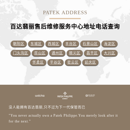
PATEK ADDRESS
百达翡丽售后维修服务中心地址电话查询
朝阳区
东城区
西城区
丰台区
石景山区
海淀区
门头沟区
房山区
通州区
顺义区
昌平区
大兴区
怀柔区
平谷区
密云区
延庆区
没人能拥有百达翡丽,只不过为下一代保管而已
"You never actually own a Patek Philippe.You merely look after it
for the next.”