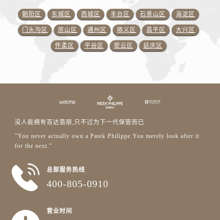
朝阳区
东城区
西城区
丰台区
石景山区
海淀区
门头沟区
房山区
通州区
顺义区
昌平区
大兴区
怀柔区
平谷区
密云区
延庆区
没人能拥有百达翡丽,只不过为下一代保管而已
"You never actually own a Patek Philippe.You merely look after it
for the next.”
总部服务热线
400-805-0910
营业时间