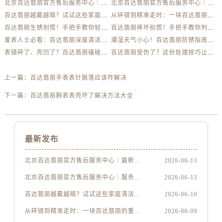
北京百达翡丽官方售后服务中心｜最新电话及地址权威信息公示（2026年6月最新）
北京百达翡丽官方售后服务中心｜服务热线及办公地址权威信息公示（2026年6月最新）
百达翡丽越戴越暗？试试这些家庭清洁妙招
从碎镜到精准走时：一块百达翡丽的重生之路
百达翡丽生锈别慌！手把手教你轻松应对
百达翡丽摔坏别慌！手把手教你判断损伤程度
爱表人士必看：百达翡丽深度清洁与日常养护全解析
潮湿天气小心！百达翡丽防锈指南助你安心佩戴
表镜碎了、壳凹了？百达翡丽磕碰急救指南来了
百达翡丽受伤了？这份处理技巧让你省下大几千
上一篇：
百达翡丽手表表针脱落应该咋解决
下一篇：
百达翡丽腕表表壳坏了解决方法大全
最新发布
北京百达翡丽官方售后服务中心｜最新电话及地址权威信息公示（2026年6月最新）
2026-06-13
北京百达翡丽官方售后服务中心｜服务热线及办公地址权威信息公示（2026年6月最新）
2026-06-13
百达翡丽越戴越暗？试试这些家庭清洁妙招
2026-06-10
从碎镜到精准走时：一块百达翡丽的重生之路
2026-06-09