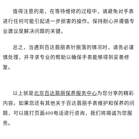
值得注意的是，在等待维修的过程中，请避免对手表
进行任何可能引起进一步损害的操作。保持耐心并遵循专
业建议是解决问题的关键。
总之，当遇到百达翡丽表针脱落的情况时，请务必谨
慎处理，并寻求专业的帮助以确保手表能够得到妥善修
复。
以上就是
北京百达翡丽保养服务中心
为您分享的精彩
内容。如果您还有其他关于百达翡丽手表维护和保养的问
题，可以拨打页面400电话进行咨询，我们将竭诚为您服
务。