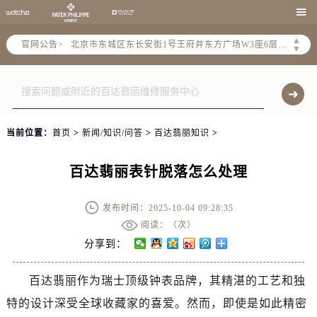
北京市朝阳区建国门外大街甲6号华熙国际中心写字楼D座11层1102室（需提前预约）

北京市朝阳区建国门外大街甲6号华熙国际中心D座11层1102室售后服务中心（需提前预约）
▲
官网公告>
北京市东城区东长安街1号王府井东方广场W3座6层602室售后服务中心（需提前预约）
▼
节假日正常营业！
当前位置：
首页
>
新闻/知识/问答
>
百达翡丽知识
>
百达翡丽表针脱落怎么处理
发布时间：2025-10-04 09:28:35
阅读：（
次）
分享到：
百达翡丽作为瑞士顶级钟表品牌，其精湛的工艺和独
特的设计深受全球收藏家的喜爱。然而，即使是如此精密