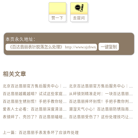
赞一下
去提问
本页永久地址：
一键复制
相关文章
北京百达翡丽官方售后服务中心｜最新电话及地址权威信息公示（2026年6月最新）
北京百达翡丽官方售后服务中心｜服务热线及办公地址权威信息公示（2026年6月最新）
百达翡丽越戴越暗？试试这些家庭清洁妙招
从碎镜到精准走时：一块百达翡丽的重生之路
百达翡丽生锈别慌！手把手教你轻松应对
百达翡丽摔坏别慌！手把手教你判断损伤程度
爱表人士必看：百达翡丽深度清洁与日常养护全解析
潮湿天气小心！百达翡丽防锈指南助你安心佩戴
表镜碎了、壳凹了？百达翡丽磕碰急救指南来了
百达翡丽受伤了？这份处理技巧让你省下大几千
上一篇：
百达翡丽手表发条坏了应该咋处理