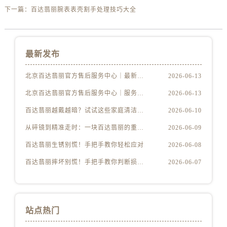
下一篇：
百达翡丽腕表表壳割手处理技巧大全
最新发布
北京百达翡丽官方售后服务中心｜最新电话及地址权威信息公示（2026年6月最新）
2026-06-13
北京百达翡丽官方售后服务中心｜服务热线及办公地址权威信息公示（2026年6月最新）
2026-06-13
百达翡丽越戴越暗？试试这些家庭清洁妙招
2026-06-10
从碎镜到精准走时：一块百达翡丽的重生之路
2026-06-09
百达翡丽生锈别慌！手把手教你轻松应对
2026-06-08
百达翡丽摔坏别慌！手把手教你判断损伤程度
2026-06-07
站点热门