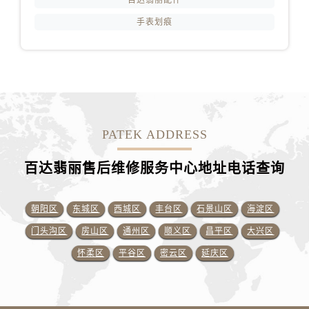
百达翡丽配件
手表划痕
PATEK ADDRESS
百达翡丽售后维修服务中心地址电话查询
朝阳区
东城区
西城区
丰台区
石景山区
海淀区
门头沟区
房山区
通州区
顺义区
昌平区
大兴区
怀柔区
平谷区
密云区
延庆区