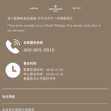
没人能拥有百达翡丽,只不过为下一代保管而已
"You never actually own a Patek Philippe.You merely look after it
for the next.”
总部服务热线
400-805-0910
营业时间
客服在线时间：08:00-22:00
中心营业时间：09:00-19:30
客服及中心节假日不休
站点导航
北京百达翡丽在线服务