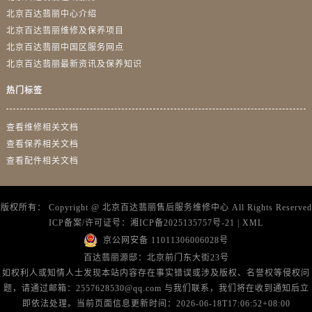
北京百达翡丽中心介绍
北京百达翡丽维修及保养项目
北京百达翡丽中国区服务网点
北京百达翡丽最新资讯及保养知识
热门标签
查看维修相关文档
查看保养相关文档
查看配件相关文档
版权所有：
Copyright @
北京百达翡丽售后服务维修中心
All Rights Reserved
ICP备案/许可证号：
湘ICP备2025135757号-21
|
XML
京公网安备 11011306006028号
百达翡丽源邸：北京前门东大街23号
如权利人或知情人士发现本站内容存在事实错误或涉及版权、名誉权等侵权问
题，请通过邮箱：2557628530@qq.com 与我们联系，我们将在收到通知后立
即依法处理。当前页面信息更新时间：2026-06-18T17:06:52+08:00