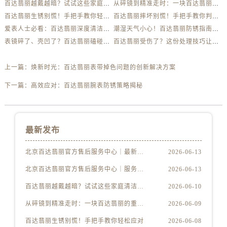
百达翡丽越戴越暗？试试这些家庭清洁妙招
从碎镜到精准走时：一块百达翡丽的重生之路
百达翡丽生锈别慌！手把手教你轻松应对
百达翡丽摔坏别慌！手把手教你判断损伤程度
爱表人士必看：百达翡丽深度清洁与日常养护全解析
潮湿天气小心！百达翡丽防锈指南助你安心佩戴
表镜碎了、壳凹了？百达翡丽磕碰急救指南来了
百达翡丽受伤了？这份处理技巧让你省下大几千
上一篇：
焕新时光：百达翡丽表带掉色问题的创新解决方案
下一篇：
高效应对：百达翡丽腕表防锈策略揭秘
最新发布
北京百达翡丽官方售后服务中心｜最新电话及地址权威信息公示（2026年6月最新）
2026-06-13
北京百达翡丽官方售后服务中心｜服务热线及办公地址权威信息公示（2026年6月最新）
2026-06-13
百达翡丽越戴越暗？试试这些家庭清洁妙招
2026-06-10
从碎镜到精准走时：一块百达翡丽的重生之路
2026-06-09
百达翡丽生锈别慌！手把手教你轻松应对
2026-06-08