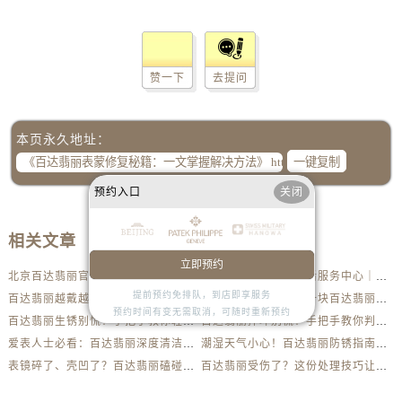
赞一下
去提问
本页永久地址：
一键复制
预约入口
关闭
相关文章
立即预约
北京百达翡丽官方售后服务中心｜最新电话及地址权威信息公示（2026年6月最新）
北京百达翡丽官方售后服务中心｜服务热线及办公地址权威信息公示（2026年6月最新）
提前预约免排队，到店即享服务
百达翡丽越戴越暗？试试这些家庭清洁妙招
从碎镜到精准走时：一块百达翡丽的重生之路
预约时间有变无需取消，可随时重新预约
百达翡丽生锈别慌！手把手教你轻松应对
百达翡丽摔坏别慌！手把手教你判断损伤程度
爱表人士必看：百达翡丽深度清洁与日常养护全解析
潮湿天气小心！百达翡丽防锈指南助你安心佩戴
表镜碎了、壳凹了？百达翡丽磕碰急救指南来了
百达翡丽受伤了？这份处理技巧让你省下大几千