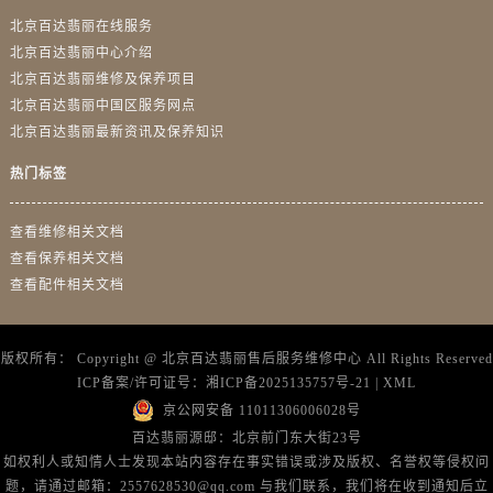
北京百达翡丽在线服务
北京百达翡丽中心介绍
北京百达翡丽维修及保养项目
北京百达翡丽中国区服务网点
北京百达翡丽最新资讯及保养知识
热门标签
查看维修相关文档
查看保养相关文档
查看配件相关文档
版权所有：
Copyright @
北京百达翡丽售后服务维修中心
All Rights Reserved
ICP备案/许可证号：
湘ICP备2025135757号-21
|
XML
京公网安备 11011306006028号
百达翡丽源邸：北京前门东大街23号
如权利人或知情人士发现本站内容存在事实错误或涉及版权、名誉权等侵权问
题，请通过邮箱：2557628530@qq.com 与我们联系，我们将在收到通知后立