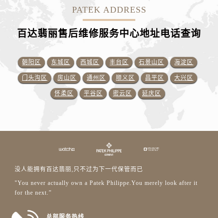
PATEK ADDRESS
百达翡丽售后维修服务中心地址电话查询
朝阳区
东城区
西城区
丰台区
石景山区
海淀区
门头沟区
房山区
通州区
顺义区
昌平区
大兴区
怀柔区
平谷区
密云区
延庆区
没人能拥有百达翡丽,只不过为下一代保管而已
"You never actually own a Patek Philippe.You merely look after it
for the next.”
总部服务热线