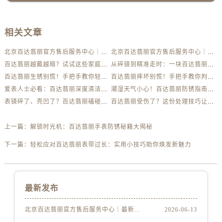
相关文章
北京百达翡丽官方售后服务中心｜最新电话及地址权威信息公示（2026年6月最新）
北京百达翡丽官方售后服务中心｜服务热线及办公地址权威信息公示（2026年6月最新）
百达翡丽越戴越暗？试试这些家庭清洁妙招
从碎镜到精准走时：一块百达翡丽的重生之路
百达翡丽生锈别慌！手把手教你轻松应对
百达翡丽摔坏别慌！手把手教你判断损伤程度
爱表人士必看：百达翡丽深度清洁与日常养护全解析
潮湿天气小心！百达翡丽防锈指南助你安心佩戴
表镜碎了、壳凹了？百达翡丽磕碰急救指南来了
百达翡丽受伤了？这份处理技巧让你省下大几千
上一篇：
解锁时光机：百达翡丽手表防锈秘籍大揭秘
下一篇：
轻松应对百达翡丽表带过长：实用小技巧助你焕发新魅力
最新发布
北京百达翡丽官方售后服务中心｜最新电话及地址权威信息公示（2026年6月最新）
2026-06-13