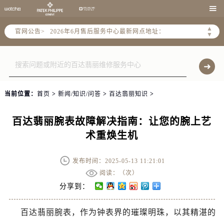
2026年6月北京市售后服务网络优化升级公告

2026年6月北京市官方售后客户服务热线：
▲
官网公告>
2026年6月售后服务中心最新网点地址：
▼
北京市东城区东长安街1号东方广场写字楼W3座6层602室（需提前预约）
北京市朝阳区建国门外大街甲6号华熙国际中心写字楼D座11层1102室（需提前预约）
北京市朝阳区建国门外大街甲6号华熙国际中心D座11层1102室售后服务中心（需提前预约）
北京市东城区东长安街1号王府井东方广场W3座6层602室售后服务中心（需提前预约）
当前位置：
首页
>
新闻/知识/问答
>
百达翡丽知识
>
节假日正常营业！
百达翡丽腕表故障解决指南：让您的腕上艺
术重焕生机
发布时间：2025-05-13 11:21:01
阅读：（
次）
分享到：
百达翡丽腕表，作为钟表界的璀璨明珠，以其精湛的