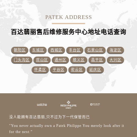
PATEK ADDRESS
百达翡丽售后维修服务中心地址电话查询
朝阳区
东城区
西城区
丰台区
石景山区
海淀区
门头沟区
房山区
通州区
顺义区
昌平区
大兴区
怀柔区
平谷区
密云区
延庆区
没人能拥有百达翡丽,只不过为下一代保管而已
"You never actually own a Patek Philippe.You merely look after it
for the next.”