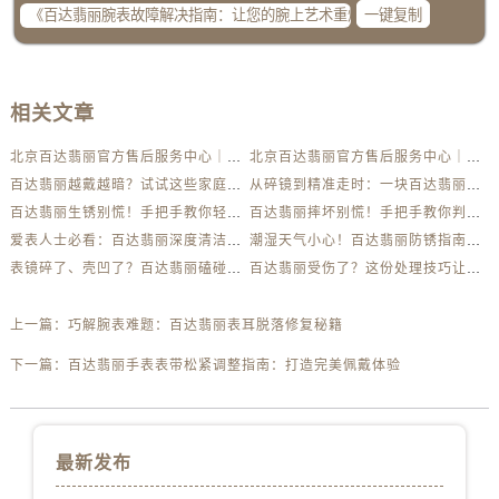
一键复制
相关文章
北京百达翡丽官方售后服务中心｜最新电话及地址权威信息公示（2026年6月最新）
北京百达翡丽官方售后服务中心｜服务热线及办公地址权威信息公示（2026年6月最新）
百达翡丽越戴越暗？试试这些家庭清洁妙招
从碎镜到精准走时：一块百达翡丽的重生之路
百达翡丽生锈别慌！手把手教你轻松应对
百达翡丽摔坏别慌！手把手教你判断损伤程度
爱表人士必看：百达翡丽深度清洁与日常养护全解析
潮湿天气小心！百达翡丽防锈指南助你安心佩戴
表镜碎了、壳凹了？百达翡丽磕碰急救指南来了
百达翡丽受伤了？这份处理技巧让你省下大几千
上一篇：
巧解腕表难题：百达翡丽表耳脱落修复秘籍
下一篇：
百达翡丽手表表带松紧调整指南：打造完美佩戴体验
最新发布