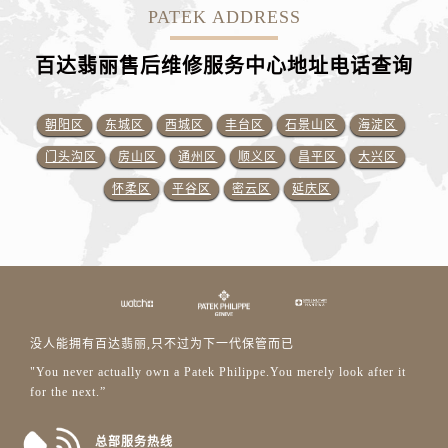
PATEK ADDRESS
百达翡丽售后维修服务中心地址电话查询
朝阳区
东城区
西城区
丰台区
石景山区
海淀区
门头沟区
房山区
通州区
顺义区
昌平区
大兴区
怀柔区
平谷区
密云区
延庆区
没人能拥有百达翡丽,只不过为下一代保管而已
"You never actually own a Patek Philippe.You merely look after it
for the next.”
总部服务热线