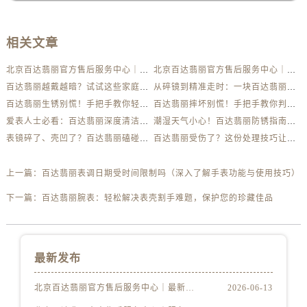
相关文章
北京百达翡丽官方售后服务中心｜最新电话及地址权威信息公示（2026年6月最新）
北京百达翡丽官方售后服务中心｜服务热线及办公地址权威信息公示（2026年6月最新）
百达翡丽越戴越暗？试试这些家庭清洁妙招
从碎镜到精准走时：一块百达翡丽的重生之路
百达翡丽生锈别慌！手把手教你轻松应对
百达翡丽摔坏别慌！手把手教你判断损伤程度
爱表人士必看：百达翡丽深度清洁与日常养护全解析
潮湿天气小心！百达翡丽防锈指南助你安心佩戴
表镜碎了、壳凹了？百达翡丽磕碰急救指南来了
百达翡丽受伤了？这份处理技巧让你省下大几千
上一篇：
百达翡丽表调日期受时间限制吗（深入了解手表功能与使用技巧）
下一篇：
百达翡丽腕表：轻松解决表壳割手难题，保护您的珍藏佳品
最新发布
北京百达翡丽官方售后服务中心｜最新电话及地址权威信息公示（2026年6月最新）
2026-06-13