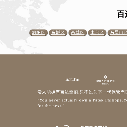
百
朝阳区
东城区
西城区
丰台区
石景山
没人能拥有百达翡丽,只不过为下一代保管而
"You never actually own a Patek Philippe.Yo
for the next.”