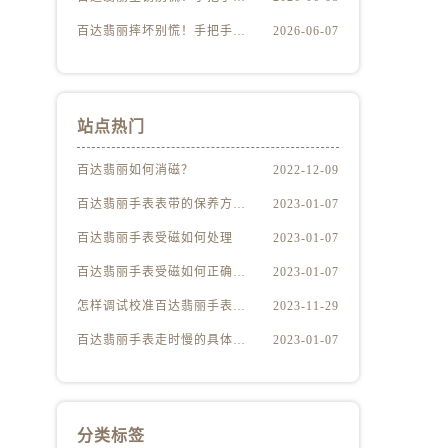
百达翡丽摔坏别慌！手把手教你判断损伤程度
2026-06-07
站点热门
百达翡丽如何消磁？
2022-12-09
百达翡丽手表表带的保养方法有哪些？
2023-01-07
百达翡丽手表受磁如何处理
2023-01-07
百达翡丽手表受磁如何正确消磁
2023-01-07
怎样调试校准百达翡丽手表？（百达翡丽手表的调试校准方法）
2023-11-29
百达翡丽手表走时慢的具体原因
2023-01-07
分类标签