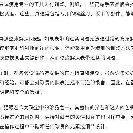
尝试使用专业的工具进行调整。例如，一些高端手表品牌会
松紧度。这些工具通常包括专用的螺丝刀、扳手等配件，能
具调整来解决问题。如果表带的过紧问题无法通过常规方法
仅能够准确判断问题的根源，还能采用更为精细的调整方法
或更换某些关键部件，从而彻底解决表带过紧的问题。
题时，都应该遵循品牌提供的官方指南和建议。虽然许多爱
和经验，可能会对珍贵的腕表造成不可逆的损害。因此，在
明智和安全的选择。
。猫眼石作为珠宝中的珍品之一，其独特的光芒和迷人的色
表带过紧的问题时，保持对细节的关注和尊重也同样重要。
在操作过程中不破坏任何珍贵的元素或细节设计。