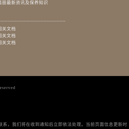
翡丽最新资讯及保养知识
相关文档
相关文档
相关文档
eserved
与我们联系，我们将在收到通知后立即依法处理。当前页面信息更新时