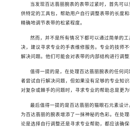
当发现百达翡丽腕表的表带过紧时，首先可以
供特定的工具包，帮助用户自行调整表带的长度和
精确地调节表带的松紧程度。
然而，并不是所有情况下都可以通过简单的工
决，建议寻求专业的手表维修服务。专业的技师不
解决问题。他们可能会对表带的内部结构进行调整
值得一提的是，在处理百达翡丽腕表的任何问
者尝试自行解决问题，但如果没有足够的专业知识
对复杂或棘手的问题时，寻求专业的帮助总是更为
最后值得一提的是百达翡丽的猫眼石元素设计
为百达翡丽的腕表增添了一抹神秘的色彩。在处理
论是选择自行调整还是寻求专业帮助，都应该确保