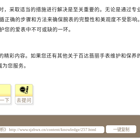
时，采取适当的措施进行解决是至关重要的。无论是通过专
循正确的步骤和方法来确保腕表的完整性和美观度不受影响
护您的爱表中不可或缺的一环。
的精彩内容。如果您还有其他关于百达翡丽手表维护和保养
诚为您服务。
一下
去提问
一键复制