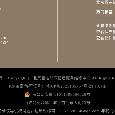
北京百达
0
热门标签
查看维修
查看保养
2:00
查看配件
9:30
有：
Copyright @
北京百达翡丽售后服务维修中心
All Rights R
ICP备案/许可证号：
湘ICP备2025135757号-21
|
XML
京公网安备 11011306006028号
百达翡丽源邸：北京前门东大街23号
等侵权问题，请通过邮箱：2557628530@qq.com 