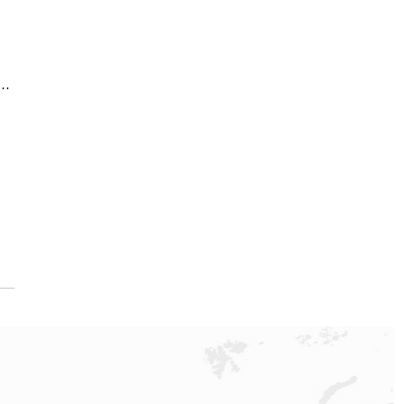
服务中心｜服务热线及办公地址权威信息公示（2026年6月最新）