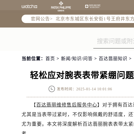
北京市朝阳区建国门外大街甲6号华熙
北京市朝阳区建国门外大街甲6号华熙
官网公告>
北京市东城区东长安街1号王府井东方
节假日正常营业！
当前位置：
首页
>
新闻/知识/问答
>
百达翡丽知识
>
轻松应对腕表表带紧绷问
发布时间：2025-01-14 10:01:06
【
百达翡丽维修售后服务中心
】对于拥有百达
尤其是当表带过紧时，不仅影响佩戴的舒适度，还
尤为重要。本文将深度解析百达翡丽腕表表带太紧
考。