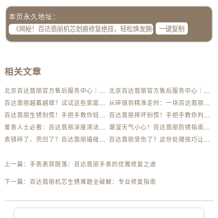
本页永久地址：
一键复制
相关文章
北京百达翡丽官方售后服务中心｜最新电话及地址权威信息公示（2026年6月最新）
北京百达翡丽官方售后服务中心｜服务热线及办公地址权威信息公示（2026年6月最新）
百达翡丽越戴越暗？试试这些家庭清洁妙招
从碎镜到精准走时：一块百达翡丽的重生之路
百达翡丽生锈别慌！手把手教你轻松应对
百达翡丽摔坏别慌！手把手教你判断损伤程度
爱表人士必看：百达翡丽深度清洁与日常养护全解析
潮湿天气小心！百达翡丽防锈指南助你安心佩戴
表镜碎了、壳凹了？百达翡丽磕碰急救指南来了
百达翡丽受伤了？这份处理技巧让你省下大几千
上一篇：
手表表耳脱落：百达翡丽手表的优雅修复之道
下一篇：
百达翡丽机芯生锈难题全破解：专业修复指南