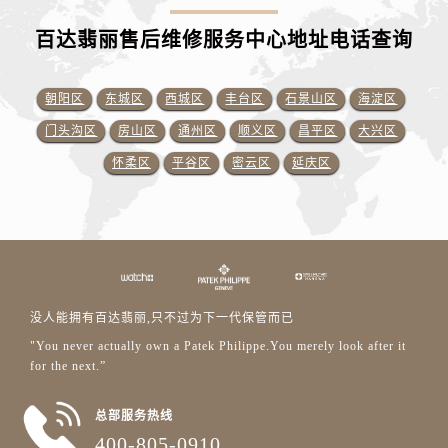
百达翡丽售后维修服务中心地址电话查询
朝阳区
东城区
西城区
丰台区
石景山区
海淀区
门头沟区
房山区
通州区
顺义区
昌平区
大兴区
怀柔区
平谷区
密云区
延庆区
没人能拥有百达翡丽,只不过为下一代保管而已
"You never actually own a Patek Philippe.You merely look after it
for the next.”
总部服务热线
400-805-0910