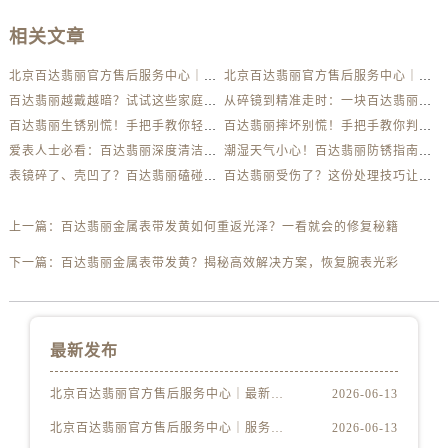
相关文章
北京百达翡丽官方售后服务中心｜最新电话及地址权威信息公示（2026年6月最新）
北京百达翡丽官方售后服务中心｜服务热线及办公地址权威信息公示（2026年6月最新）
百达翡丽越戴越暗？试试这些家庭清洁妙招
从碎镜到精准走时：一块百达翡丽的重生之路
百达翡丽生锈别慌！手把手教你轻松应对
百达翡丽摔坏别慌！手把手教你判断损伤程度
爱表人士必看：百达翡丽深度清洁与日常养护全解析
潮湿天气小心！百达翡丽防锈指南助你安心佩戴
表镜碎了、壳凹了？百达翡丽磕碰急救指南来了
百达翡丽受伤了？这份处理技巧让你省下大几千
上一篇：
百达翡丽金属表带发黄如何重返光泽？一看就会的修复秘籍
下一篇：
百达翡丽金属表带发黄？揭秘高效解决方案，恢复腕表光彩
最新发布
北京百达翡丽官方售后服务中心｜最新电话及地址权威信息公示（2026年6月最新）
2026-06-13
北京百达翡丽官方售后服务中心｜服务热线及办公地址权威信息公示（2026年6月最新）
2026-06-13