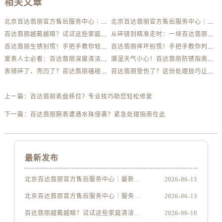
相关文章
北京百达翡丽官方售后服务中心｜最新电话及地址权威信息公示（2026年6月最新）
北京百达翡丽官方售后服务中心｜服务热线及办公地址权威信息公示（2026年6月最新）
百达翡丽越戴越暗？试试这些家庭清洁妙招
从碎镜到精准走时：一块百达翡丽的重生之路
百达翡丽生锈别慌！手把手教你轻松应对
百达翡丽摔坏别慌！手把手教你判断损伤程度
爱表人士必看：百达翡丽深度清洁与日常养护全解析
潮湿天气小心！百达翡丽防锈指南助你安心佩戴
表镜碎了、壳凹了？百达翡丽磕碰急救指南来了
百达翡丽受伤了？这份处理技巧让你省下大几千
上一篇：
百达翡丽表盘移位？专业技巧助您轻松修复
下一篇：
百达翡丽腕表遭遇水珠侵袭？紧急处理指南在此
最新发布
北京百达翡丽官方售后服务中心｜最新电话及地址权威信息公示（2026年6月最新）
2026-06-13
北京百达翡丽官方售后服务中心｜服务热线及办公地址权威信息公示（2026年6月最新）
2026-06-13
百达翡丽越戴越暗？试试这些家庭清洁妙招
2026-06-10