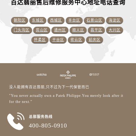
百达翡丽售后维修服务中心地址电话查询
朝阳区
东城区
西城区
丰台区
石景山区
海淀区
门头沟区
房山区
通州区
顺义区
昌平区
大兴区
怀柔区
平谷区
密云区
延庆区
没人能拥有百达翡丽,只不过为下一代保管而已
"You never actually own a Patek Philippe.You merely look after it
for the next.”
总部服务热线
400-805-0910